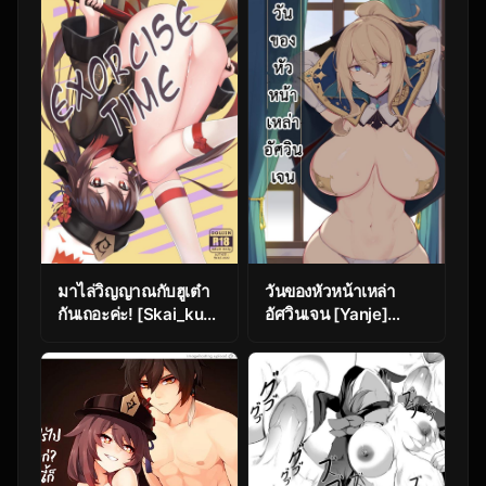
มาไล่วิญญาณกับฮูเต๋า
วันของหัวหน้าเหล่า
กันเถอะค่ะ! [Skai_kun]
อัศวินเจน [Yanje]
Exorcise Time
Jean Kishi Danchou
(Genshin Impact)
no Hi | Jean Grand
Master of the Knights
Day (Genshin
Impact)