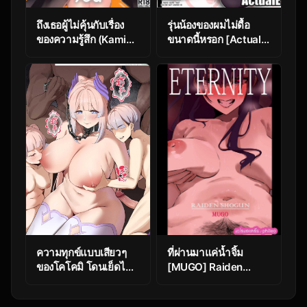
ถึงเธอผู้ไม่คุ้นกับเรื่อง
รุ่นน้องของผมไม่ดื้อ
ของความรู้สึก (Kami
ขนาดนี้หรอก [ActualE]
no Eichi 8)
Zhiqiong’s (Genshin
[Kadutikiya (Kaduki)]
Impact)
Renai Shoshinsha
Rokusen-nen To the
inexperienced 6000
year old you
(Genshin Impact)
ความทุกข์แบบเสียวๆ
ที่ผ่านมาแค่น้ำจิ้ม
ของโคโคมิ โดนเย็ดไม่
[MUGO] Raiden
ได้พักความเสียว
Shogun – Eternity
[KeinV] Kokomi’s
(Genshin Impact)