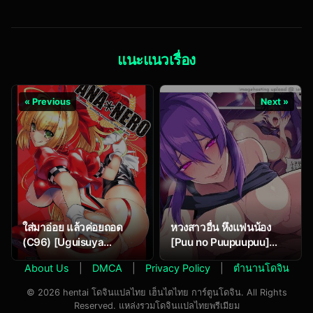
Downfall Collection
(Genshin Impact)
แนะแนวเรื่อง
« Previous
Next »
ใส่มาอ่อย แล้วค่อยถอด
หวงสาวอื่น หึงแฟนน้อง
(C96) [Uguisuya
[Puu no Puupuupuu]
(Uguisu Kagura)] ANA＊
Kyou sei Renai Ore to
About Us
|
DMCA
|
Privacy Policy
|
ตำนานโดจิน
NERO (Fate Grand
Ane no Yuganda Kankei
Order)
© 2026 hentai โดจินแปลไทย เฮ็นไตไทย การ์ตูนโดจิน. All Rights
Reserved. แหล่งรวมโดจินแปลไทยพรีเมียม