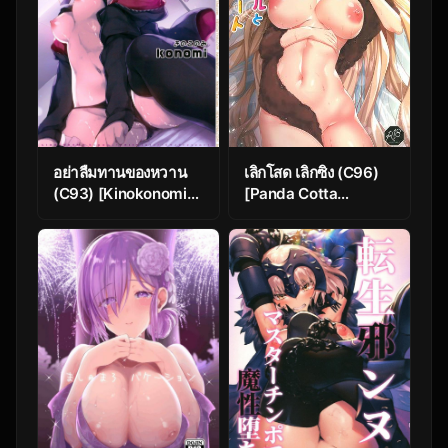
อย่าลืมทานของหวาน
เลิกโสด เลิกซิง (C96)
(C93) [Kinokonomi
[Panda Cotta
(konomi)] Maid
(Sasakuma Kyouta)]
Alter-san no
Ereshkigal to
Gohoushi Seiseikatsu
Luluhawa Date
(Fate/Grand Order)
(Fate/Grand Order)