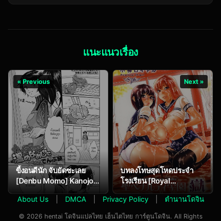
Yodare)] Chaldea no
BOUDICA -Yakusoku
Eromanga Sensei |
Sarezaru Shouri no
Chaldea’s Eromanga
Joou (Fate/Grand
Sensei (Fate/Grand
Order)
Order)
แนะแนวเรื่อง
« Previous
Next »
ขี้งอนดีนัก จับยัดซะเลย
บทลงโทษสุดโหดประจำ
[Denbu Momo] Kanojo
โรงเรียน [Royal
no Atatamenaoshikata
Koyanagi] Sei Penalty
About Us
|
DMCA
|
Privacy Policy
|
ตำนานโดจิน
(COMIC HOTMILK 2019-
Gakuen Goku Ch.1
03)
© 2026 hentai โดจินแปลไทย เฮ็นไตไทย การ์ตูนโดจิน. All Rights