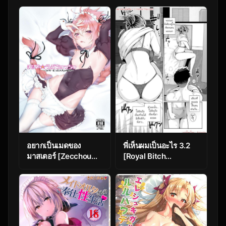
อยากเป็นเมดของ
พี่เห็นผมเป็นอะไร 3.2
มาสเตอร์ [Zecchou
[Royal Bitch
Papiko (tara)]
(Haruhisky)] Ane Wa
Totsugeki Love
Oyaji Ni Dakareteru 3
Chucchu ~Rider
– Part 2
datte Ii ja nai!~ (Fate
Grand Order)