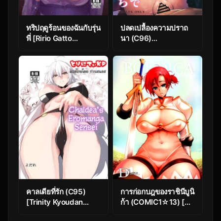
ทริปฤดูร้อนของฉันกับรุ่น
ปลดเปลื้องความปราถ
พี่ [Ririo Gatto
นา (C96)
(Kaenuco)]
[PYZ/MARC (Pyz)]
Marshmallow
Tensei Jeanne
Vacation
Master Chinpo de
(Fate/Grand Order)
Mashou Ochi
(Fate/Grand Order)
คาลเดียที่รัก (C95)
การก่อกบฎของราชินีบูนิ
[Trinity Kyoudan
ก้า (COMIC1☆13) [DA
(Yukisaki MIALE,
HOOTCH (ShindoL)]