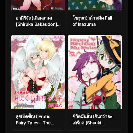
อามิริจัง (เลือดสาด)
โชกุนเข้าด้านมืด Fall
[Shiruka Bakaudon]
of Inazuma
Junketsu
Darumarriage | A
Pure Darumarriage
ลูกเป็ดขี้เหร่ Erotic
ชีวิตมันสั้น เกินกว่าจะ
Fairy Tales – The
เครียด (Shuuki
Ugly Duckling Ch.1
Reitaisai 2) [02