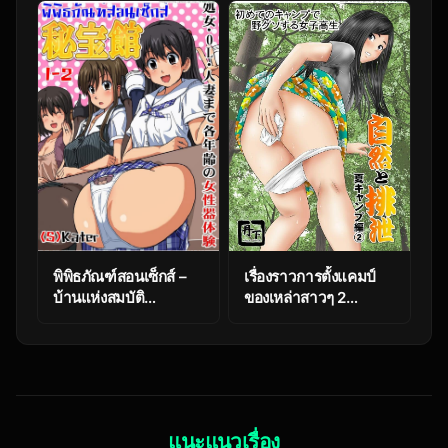
(Harasaki)] Happy
Birthday My Sister
(Touhou Project)
พิพิธภัณฑ์สอนเซ็กส์ –
เรื่องราวการตั้งแคมป์
บ้านแห่งสมบัติ
ของเหล่าสาวๆ 2
[Kasuga] Public
[Tange Suzuki]
Benefit Sex Museum
Excretion Summer
Ch.1
Camp Ch.2
แนะแนวเรื่อง