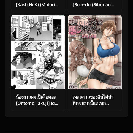
[KashiNoKi (Midori
[Boin-do (Siberian
No Rupe)] Chichi no
Hahasky)] Boku no
Aijin 13-sai – Part 2
Kaa-san de, Boku no
Suki na Hito. 2 – Part
1
น้องสาวผมเป็นไอดอล
เหลนสาวของฉันไม่น่า
[Ohtomo Takuji] Idol
ฟัดขนาดนั้นหรอก
Sister Ch. 0
[Unbalance] Be
(Katekano)
Made To Feel For
Such Grandfather… –
Part 1