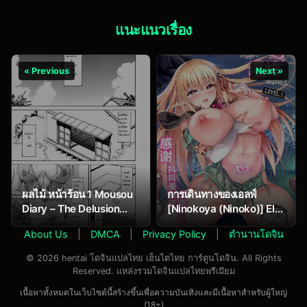
แนะแนวเรื่อง
« Previous
Next »
ผลไม้ หน้าร้อน 1 Mousou
การเดินทางของเอลฟ์
Diary – The Delusion
[Ninokoya (Ninoko)] Elf
Diary 7 – Midsummer’s
ni Inmon o Tsukeru Hon
About Us
|
DMCA
|
Privacy Policy
|
ตำนานโดจิน
Fruit Part 1
LEVEL:1
© 2026 hentai โดจินแปลไทย เฮ็นไตไทย การ์ตูนโดจิน. All Rights
Reserved. แหล่งรวมโดจินแปลไทยพรีเมียม
เนื้อหาทั้งหมดในเว็บไซต์นี้สร้างขึ้นเพื่อความบันเทิงและมีเนื้อหาสำหรับผู้ใหญ่
(18+)