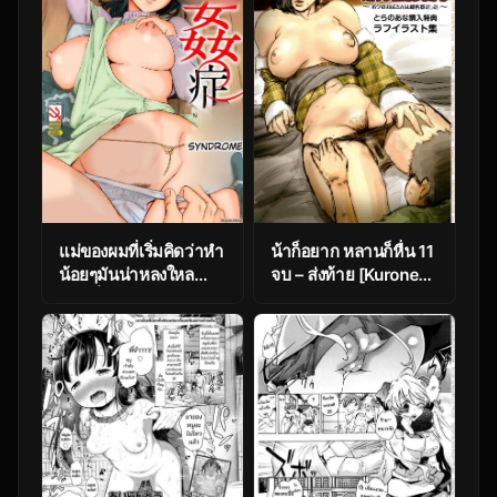
แม่ของผมที่เริ่มคิดว่าหำ
น้าก็อยาก หลานก็หื่น 11
น้อยๆมันน่าหลงใหล
จบ – ส่งท้าย [Kuroneko
ตอนที่ 3 [Kuroiwa
Smith] Oba-San No
Menou] Soukan
Karada Ga Kimochi
Syndrome
Yosugiru Kara
Kouhen ~Boku No
Oba-San Wa Chou
Meiki Datta~ | My
Aunt’s Body Is
Irresistible ~Her Hole
Is The Best~ – Part 7