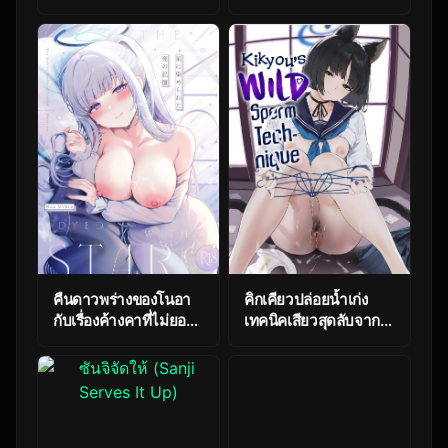
เปรสโซ ตอนที่ 3
ทำงานหลังไฟดับ [Me
[SigMart (SigMa)]
no Sato (Meriibe)]
Cool-kei Tenin-san o
Yoru no Ecchi Touban
Omochikaeri
(Blue Archive)
Shichatta Hanashi
คืนดาวพร่างของโนอา
คิกเคียวปล่อยน้ำเก่ง
กับเรื่องค้างคาที่ไม่ยอม
เทคนิคเสียวสุดลับจาก
หลับตามไปด้วย
Blue Archive!
[Pontaroya
[Camrism (Kito
(Pontaro)] Hoshi ni
Sakeru)] Kikyou no
Somerareta Yoru no
Numarase Shasei
Kioku – THE NIGHT
Kanrijutsu Kikyou’s
DYED WITH A STAR
WILD Sperm