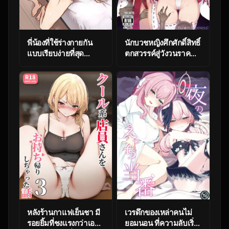
พี่น้องที่ใช้ร่างกายกัน
นักบวชหญิงศึกศักดิ์สิทธิ์
แบบเรียบง่ายที่สุด
ตกสวรรค์สู่วังวนราค
[Lemon Sui]
[Handful☆Happiness!
(Nanahara Fuyuki)]
Reijoku no Ikusamiko
หลังร้านกาแฟเย็นชา มี
เวรดึกของเหล่าคนไม่
รอยยิ้มที่ชงแรงกว่าเอส
ยอมนอน ที่ความลับเริ่ม