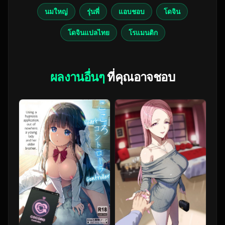
นมใหญ่
รุ่นพี่
แอบชอบ
โดจิน
โดจินแปลไทย
โรแมนติก
ผลงานอื่นๆ
ที่คุณอาจชอบ