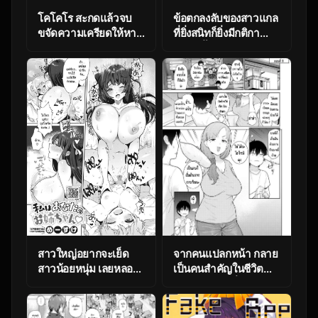
โคโคโร สะกดแล้วจบ
ข้อตกลงลับของสาวแกล
ขจัดความเครียดให้หาย
ที่ยิ่งสนิทก็ยิ่งมีกติกา
ไป [Heart Manju
แปลกขึ้น ตอน 5 (C101)
Mania (Akata Izuki)]
[Amagami Honpo
Cocoro Controller
(Manno)] Iribitari Gal
ni Manko
Tsukawasete Morau
Hanashi
สาวใหญ่อยากจะเย็ด
จากคนแปลกหน้า กลาย
สาวน้อยหนุ่ม เลยหลอก
เป็นคนสำคัญในชีวิต
ให้ขย่มดุ้นกับเธอ
เดียวกัน ตอนที่ 8
[Meisuke] Watashi
[Azuse] Kyou kara
ha anata no onee-
Kazoku, Soshite