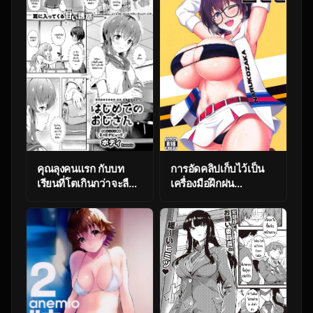
chan
Koibito
คุณลุงคนแรก กับบท
การอัดคลิปเก็บไว้เป็น
เรียนที่โตเกินกว่าจะลืม
เครื่องมือฝึกฝน
[Pody] Hajimete no
(COMIC1☆24) [Cow
oji-san
Lipid (Fuurai)] Fake
Bee (Alice Gear
Aegis)