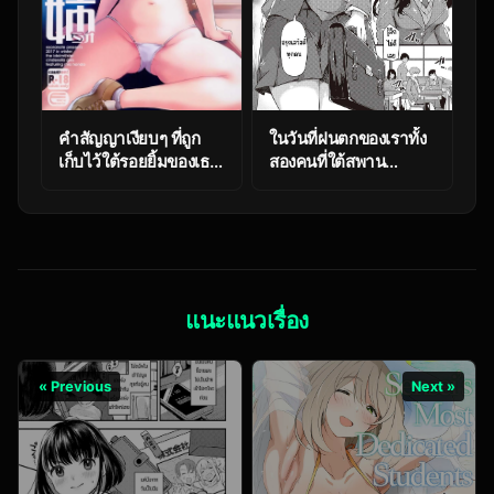
คำสัญญาเงียบๆ ที่ถูก
ในวันที่ฝนตกของเราทั้ง
เก็บไว้ใต้รอยยิ้มของเธอ
สองคนที่ใต้สพาน
ตอน 2 (C92) [Esora
[Tokiwa Midori] Ame
Note (Majima
wa Mofu no Youni
Shiroyuki)] anemio
(THE IDOLMASTER
CINDERELLA GIRLS)
แนะแนวเรื่อง
« Previous
Next »