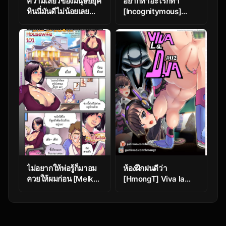
ความเสียวของมนุษย์ยุค
อยากทำอะไรก็ทำ
หินนี่มันดีไม่น้อยเลย
[Incognitymous]
[Milftoon] Bedrocks
Sultry Summer Ch.1
(Ben 10)
ไม่อยากให้พ่อรู้ก็มาอม
ห้องฝึกฝนดีว่า
ควยให้ผมก่อน [Melkor
[HmongT] Viva la
(Romulo Mancin)]
D.Va 02
Housewife 101