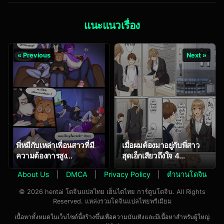
แนะแนวเรื่อง
« Previous
Next »
พี่หมีกับเหล่าเพื่อนสาวที่มี
เมื่อผมต้องมาอยู่กับพี่สาว
ความต้องการสูง
สุดเอ็กเสียวถึงใจ 4
[Chelodoy] Best Friends
[Oshima Aki] NEET
About Us
|
DMCA
|
Privacy Policy
|
ตำนานโดจิน
Onee-chan to Boku ~
Seitsuu Mae kara
© 2026 hentai โดจินแปลไทย เฮ็นไตไทย การ์ตูนโดจิน. All Rights
Toshiue Itoko to Yari
Reserved. แหล่งรวมโดจินแปลไทยพรีเมียม
Makutteta Hanashi ~
เนื้อหาทั้งหมดในเว็บไซต์นี้สร้างขึ้นเพื่อความบันเทิงและมีเนื้อหาสำหรับผู้ใหญ่
Together with my NEET