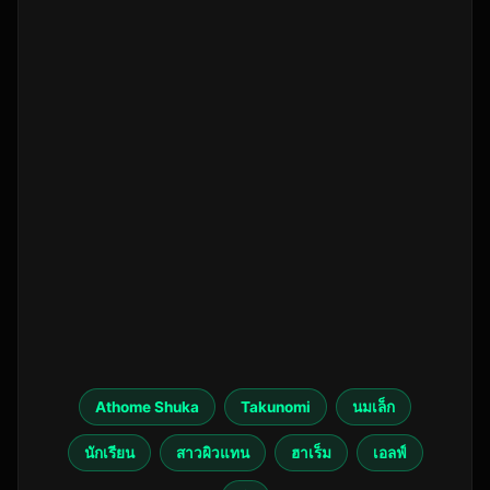
Athome Shuka
Takunomi
นมเล็ก
นักเรียน
สาวผิวแทน
ฮาเร็ม
เอลฟ์