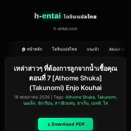
h-
entai
โดจินแปลไทย
/
h-entai.com
🏠 หน้าหลัก
โดจินแปลไทย
แนะนำ
About Us
เหล่าสาวๆ ที่ต้องการลูกจากน้ำเชื้อคุณ
ตอนที่ 7 [
Athome Shuka
]
(
Takunomi
) Enjo Kouhai
18 พฤษภาคม 2026
| Tags:
Athome Shuka
,
Takunomi
,
นมเล็ก
,
นักเรียน
,
สาวผิวแทน
,
ฮาเร็ม
,
เอลฟ์
,
โล
Download PDF