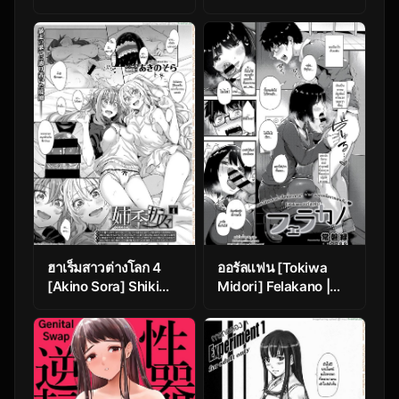
[Katsura Harufumi]
Mannequin ni Natta
Kanojo-tachi
~Fukushuu Hen~
ฮาเร็มสาวต่างโลก 4
ออรัลแฟน [Tokiwa
[Akino Sora] Shiki
Midori] Felakano |
Oriori Ch.4
Gi-oralfriend (COMIC
ExE 16)