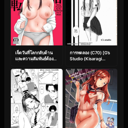
เจ็ดวันที่โลกกลับด้าน
การทดลอง (C70) [G’s
และความสัมพันธ์ต้อง
Studio (Kisaragi
เริ่มนับหนึ่งใหม่ ตอน 1
Gunma)] Experiment
[Chiru Kuni (Onaka
1 (KimiKiss)
Emi)] Seiki Gyakuten
Kanojo ni Dakareru
Nanokakan