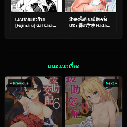
แผนรักยัยตัวร้าย
มีพลังทั้งที ขอพี่สักครั้ง
[Fujimaru] Gal kara
เถอะ 裸の学校 Hadaka
Manabu Ii Houhou
no Gakkou – Her
(COMIC Kairakuten
daily naked life
2021-01)
แนะแนวเรื่อง
« Previous
Next »