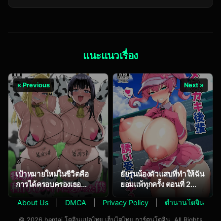
KenkyuujoKameyama
Muto)] Jinkaku
Shiruko] Sakusei
Haisetsu!!
Byoutou Seikaku
Onnakyoushi Oni
Saiaku no Nurse
Acme
shika Inai Byouin de
แนะแนวเรื่อง
Shasei Kanri Seikatsu
2
« Previous
Next »
เป้าหมายใหม่ในชีวิตคือ
ยัยรุ่นน้องตัวแสบที่ทำให้ฉัน
การได้ครอบครองเธอ
ยอมแพ้ทุกครั้ง ตอนที่ 2
(NoriPachi)
(Shake)
About Us
|
DMCA
|
Privacy Policy
|
ตำนานโดจิน
© 2026 hentai โดจินแปลไทย เฮ็นไตไทย การ์ตูนโดจิน. All Rights