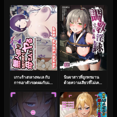
เกาะร้างกลางทะเล กับ
นินจาสาวที่ถูกทรมาน
การเอาตัวรอดผมกับแม่
ด้วยความเสียวที่ไม่เคย
[WXY COMICS]
รู้มาก่อน [Yoshimoto]
Mujintou