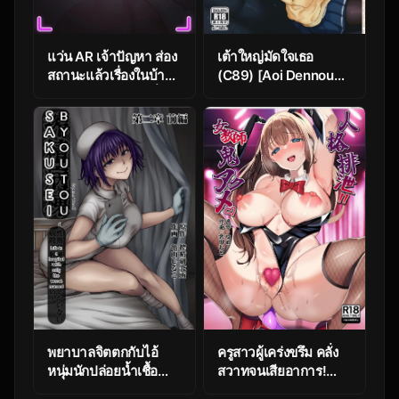
แว่น AR เจ้าปัญหา ส่อง
เต้าใหญ่มัดใจเธอ
สถานะแล้วเรื่องในบ้าน
(C89) [Aoi Dennou
ไม่เหมือนเดิม ตอนที่ 3
(Aoi Tiduru)]
[Pz-x] My AR
Hamakaze Biyori
glasses can see
(Kantai Collection -
various stats about
KanColle-)
my foster sister
พยาบาลจิตตกกับไอ้
ครูสาวผู้เคร่งขรึม คลั่ง
หนุ่มนักปล่อยน้ำเชื้อ
สวาทจนเสียอาการ!
[Sakusei
[JK-Pasta (Kurata