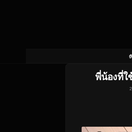

พี่น้องที่
2