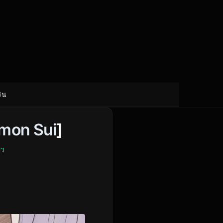
ิน
mon Sui
]
าว