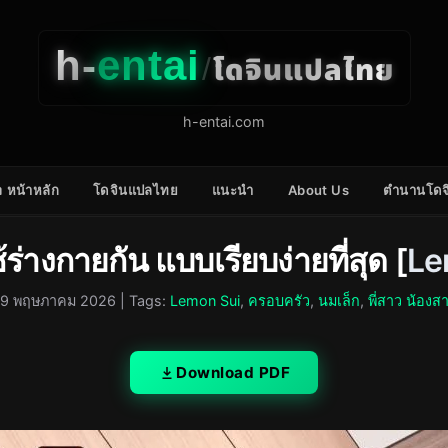
h-
entai
โดจินแปลไทย
/
h-entai.com
 หน้าหลัก
โดจินแปลไทย
แนะนำ
About Us
ตำนานโดจ
ใช้ร่างกายกัน แบบเรียบง่ายที่สุด [
Le
9 พฤษภาคม 2026
| Tags:
Lemon Sui
,
ครอบครัว
,
นมเล็ก
,
พี่สาว น้องส
Download PDF