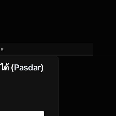
ิน
ด้ (
Pasdar
)