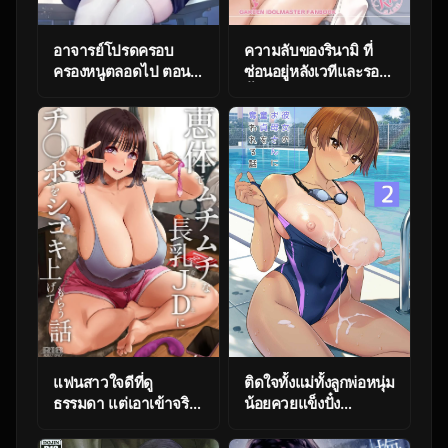
อาจารย์โปรดครอบ
ความลับของรินามิ ที่
ครองหนูตลอดไป ตอนที่
ซ่อนอยู่หลังเวทีและรอย
8 [Mashiro Shirako]
ยิ้ม [AERODOG (inu)]
Sangatsu no Ame
RINAMAO3P
Rain of March
(Gakuen
(COMIC Anthurium
IDOLMASTER)
2019-07)
แฟนสาวใจดีที่ดู
ติดใจทั้งแม่ทั้งลูกพ่อหนุ่ม
ธรรมดา แต่เอาเข้าจริง
น้อยควยแข็งปั๋ง
กลับทำให้ผมแพ้ทาง
[Oshima aki] Kanojo
ทุกที [Uniyaa (Ikinari
no Okaa-san ni