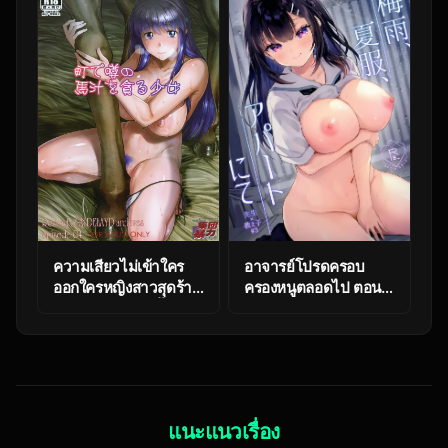
Mojio)] Megumi
Doutei o Ubawareru
karada de
Hanashi
muchimuchina
chounyuu JD ni chi
po o shigoki agete
morau hanashi
ความเสียวไม่เข้าใคร
อาจารย์โปรดครอบ
ออกใครหญิงสาวสุดร้าน
ครองหนูตลอดไป ตอนที่
กับม้าบ้ากามตัวนั้น
3 [Mashiro Shirako]
[Shindol] The girl
Sangatsu no Ame
who caused rumors
Rain of March
around the town
(COMIC Anthurium
2019-07)
แนะแนวเรื่อง