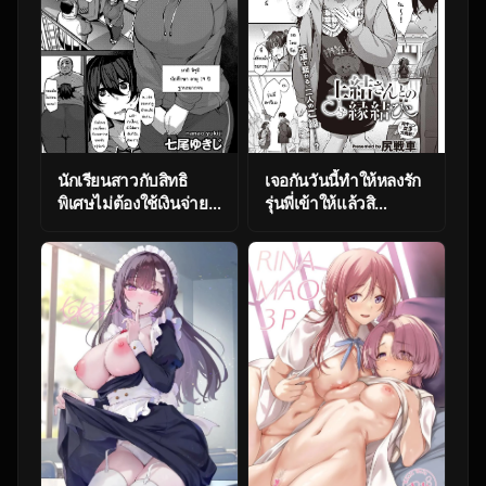
นักเรียนสาวกับสิทธิ
เจอกันวันนี้ทำให้หลงรัก
พิเศษไม่ต้องใช้เงินจ่าย
รุ่นพี่เข้าให้แล้วสิ
ค่าห้อง [Nanao Yukiji]
[Shirisensha] Ueyui
Maki-san no Nikutai
san to no enmusubi
Keiyaku – Dai 1 Wa
Maki’s Coital
Contract – Part 1