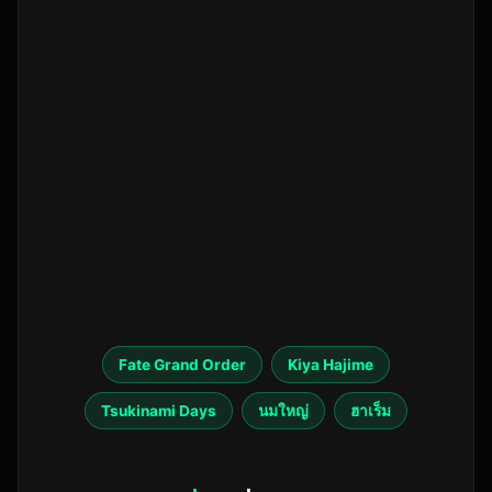
Fate Grand Order
Kiya Hajime
Tsukinami Days
นมใหญ่
ฮาเร็ม