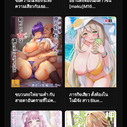
ข้อความนี้เพื่อรักและ
อย่าแตะต้องน้องสาวชั้น
ความเสียวกับเธอ
[maku]M16
[Souen] A
COMIC(Girls’
Messenger’s Healing
Frontline)
(Arknights)
ขบวนรถไฟยามค่ำ กับ
ภารกิจเสียว ตั้งท้องโน
สายตาอันตรายที่ไม่ควร
โนมิจัง สาว Blue
มองข้าม ตอน 3
Archive!
[ClimbCrown]
[Nekolovelandou
Nakadashi Oji-san ni
(Nekojima)] Nonomi-
Nerawareta Mesu wa
chan o Haramaseru