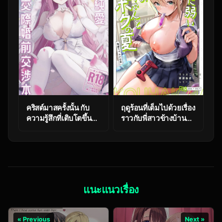
Nigeru Koto ga
Hon Knocking Up
Dekinai
Nonomi-chan (Blue
Archive)
คริสต์มาสครั้งนั้น กับ
ฤดูร้อนที่เต็มไปด้วยเรื่อง
ความรู้สึกที่เติบโตขึ้น
ราวกับพี่สาวข้างบ้าน
ช้าๆ (C103) [One and
[Toran Porin Purin
Only (Sechi)] Seiya
(Mappa Ninatta)]
Junai Shinken Kousai
Oshi ni Yowai Kinjo
Konzen Koushou Hon
no Nee-chan to Boku
(Blue Archive)
no Natsu ~Kouhai-
chan no Nichijou~
แนะแนวเรื่อง
« Previous
Next »