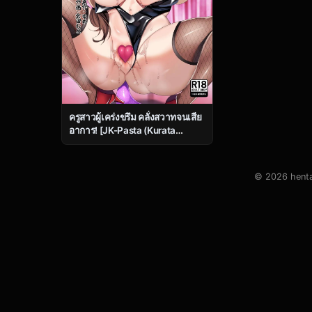
ครูสาวผู้เคร่งขรึม คลั่งสวาทจนเสีย
อาการ! [JK-Pasta (Kurata
Muto)] Jinkaku Haisetsu!!
Onnakyoushi Oni Acme
© 2026 hentai