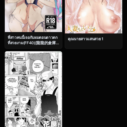
พี่สาวคนนี้เจอกับผมตอนดาวตก
คุณนายสาวแสนสวย 1
ที่สวยงาม(FF40)[龍龍的倉庫]
DREAMLIKE COMET”