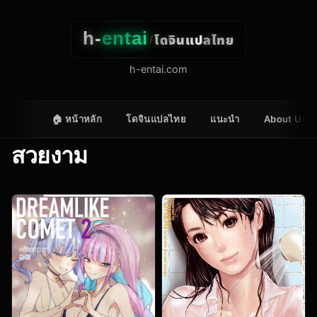
h-
entai
โดจินแปลไทย
/
h-entai.com
🏠 หน้าหลัก
โดจินแปลไทย
แนะนำ
About Us
สวยงาม