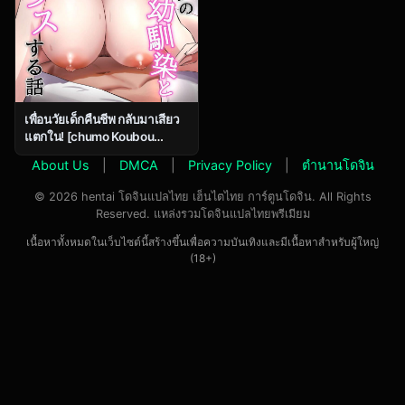
เพื่อนวัยเด็กคืนชีพ กลับมาเสียว
แตกใน! [chumo Koubou
(chumo)] Nakunatta Hazu no
About Us
|
DMCA
|
Privacy Policy
|
ตำนานโดจิน
Osananajimi to Nakadashix
suru Hanashi
© 2026 hentai โดจินแปลไทย เฮ็นไตไทย การ์ตูนโดจิน. All Rights
Reserved. แหล่งรวมโดจินแปลไทยพรีเมียม
เนื้อหาทั้งหมดในเว็บไซต์นี้สร้างขึ้นเพื่อความบันเทิงและมีเนื้อหาสำหรับผู้ใหญ่
(18+)