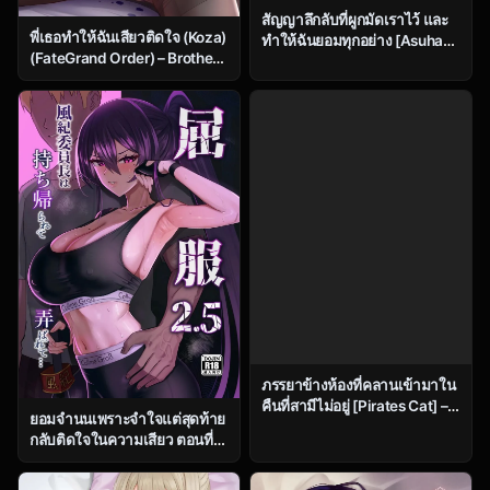
สัญญาลึกลับที่ผูกมัดเราไว้ และ
พี่เธอทำให้ฉันเสียวติดใจ (Koza)
ทำให้ฉันยอมทุกอย่าง [Asuhaa]
(FateGrand Order) – Brother
| Mysterious Pact That Bound
Makes Me Addicted to
Us Together [Asuhaa]
Pleasure (Koza) (FateGrand
Order)
ภรรยาข้างห้องที่คลานเข้ามาใน
คืนที่สามีไม่อยู่ [Pirates Cat] –
ยอมจำนนเพราะจำใจแต่สุดท้าย
Neighbor’s Wife Crawling In
กลับติดใจในความเสียว ตอนที่
While Husband’s Away
2.5 [Zenjidou Shimoneta
Seizou Machine (Chinetsu)]