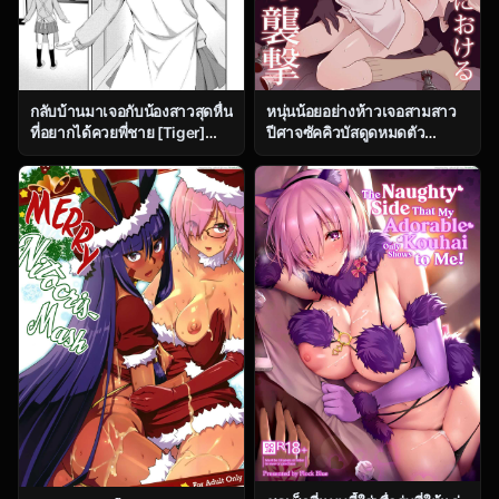
กลับบ้านมาเจอกับน้องสาวสุดหื่น
หนุ่นน้อยอย่างห้าวเจอสามสาว
ที่อยากได้ควยพี่ชาย [Tiger]
ปีศาจซัคคิวบัสดูดหมดตัว
Yuuwaku Imouto
[Kyaradain] Isekai Kyaradain
ni Okeru Succubus no
Shuugeki Succubi Assault of
the Kyaradain Universe