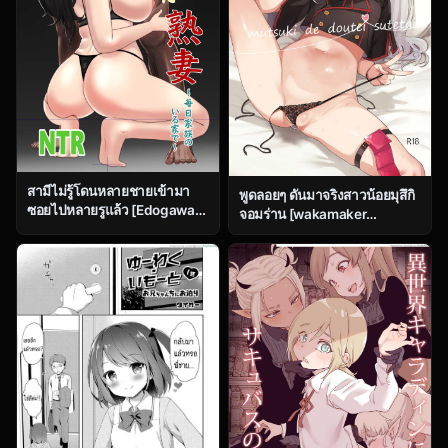
สามีไม่รู้โดนหลายชายเข้ามา
พูดลอยๆ ดันมาจริงสาวน้อยมุสึกิ
ซอยไปหลายรูแล้ว [Edogawa
จอมร่าน [wakamaker
Kobo] A ripe wife awakened
(wakamesan)] mutsuki de
by her nephew at a house
doutei sutetai (Blue Archive)
with a family every day