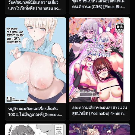
ชุดเซ็กซี่แบบนี้ใส่เพื่อรุ่นพี่ให้แค่
วันคริสมาสต์นี้มีแต่ความเสียว
คนเดียวนะ (C96) [Flock Blue
แตกในกันทั้งคืน [Nanatsu no
(Blue)] Jibun ni dake Eroi Kao
Kagiana (Nanakagi Satoshi)]
o Misete Kureru Kawaii
Merry NitocrisMash (Fate
Kouhai The Naughty Side
Grand Order)
That My Adorable Kouhai
Only Shows To Me (Fate
Grand Order)
ลองความเสียวของเหล่าสาวแว่น
หมู่บ้านคนน้อยแต่เรื่องเย็ดกัน
สุดน่าเย็ด [Yosinobu] 4-nin no
100% ไม่มีกฎเกณฑ์ [Gensou
Echi-teki na Megane-tachi
Pump] Ecchi na Fuushuu ga
(FateGrand Order)
Aru Kaso Shuuraku no
Ohanashi The Story of a