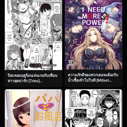
Small Village With a Sexy
Custom
ความภักดีของพวกเธอจะต้องรับ
ปิดเทอมฤดูร้อนเล่นเกมกับเพื่อน
น้ำเชื้อเข้าไปในหี [Miburi
สาวสุดน่ารัก [Tries]
(MIBRY)] I NEED MORE
Nee,Kocchi muite
POWER! (Kage no
Jitsuryokusha ni Naritakute!)