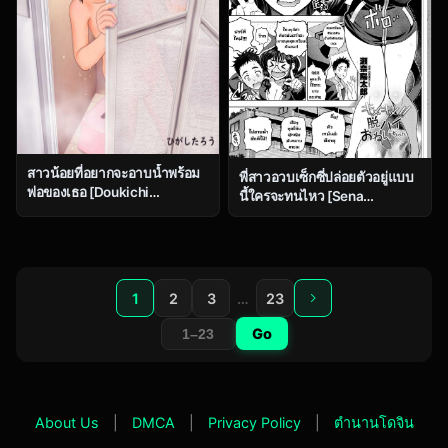
สาวน้อยที่อยากจะอาบน้ำพร้อม
พี่สาวอวบเซ็กซี่ปล่อยตัวอยู่แบบ
พ่อของเธอ [Doukichi
นี้ใครจะทนไหว [Sena
Kenkyuukai (Higashi Tarou)]
Youtarou] Kimekime!! Datsu
Papa to Ofuro
High Onei-chan
1
2
3
…
23
Go
About Us
|
DMCA
|
Privacy Policy
|
ตำนานโดจิน