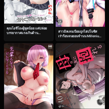
คุณโอชิโอะผู้พูดน้อย แต่ปล่อย
สาวมิลเลนเนียมถูกไฮปโนซิส
บรรยากาศแรงเกินต้าน
เร่าร้อนจนยอมจำนน Millenium
[Aramaa] Shio Taiou no
Saiin Shinshoku [Taishou
Ooshio-san
Romanesque (Toono Suika)]