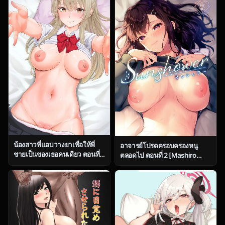
น้องสาวที่แอบวางยาเพื่อให้พี่
อาจารย์โปรดครอบครองหนู
ชายเป็นของเธอคนเดียว ตอนที่
ตลอดไป ตอนที่ 2 [Mashiro
3 [Sanbalkin] – Sister Who
Shirako] Sangatsu no Ame
Secretly Drugged Her
Rain of March (COMIC
Brother to Make Him Hers
Anthurium 2019-07) โดจิน
Alone Chapter 3
แปลไทยสุดเข้มข้น