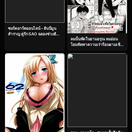
ซอร์ดอาร์ตออนไลน์ – ฮันนีมูน
สำราญ คู่รัก SAO ฉลองช่วงฮันนี
ลมนั้นพัดในยามอรุณ ลมอ่อน
มูนสุดเหวี่ยง Sword Art Online
โยนพัดพาความเร่าร้อนยามเช้า
– Honeymoon Pleasure
That Wind Blows at Dawn