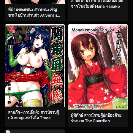
ฮานะ ฮานาโกะ สาวผมสั้นลึกลับ
จากโรงเรียนผี Hana Hanako
ที่บ้านของเซนะ สาวเซนะเชิญ
ชวนไปบ้านส่วนตัว At Sena’s
House
สามก๊ก – กวนอึ๋นผิง สาวนักรบผู้
ผู้พิทักษ์ สาวนักรบผู้ปกป้องด้วย
กล้าหาญแห่งโจโฉ Three
ร่างกาย The Guardian
Kingdoms – Guan Yinping