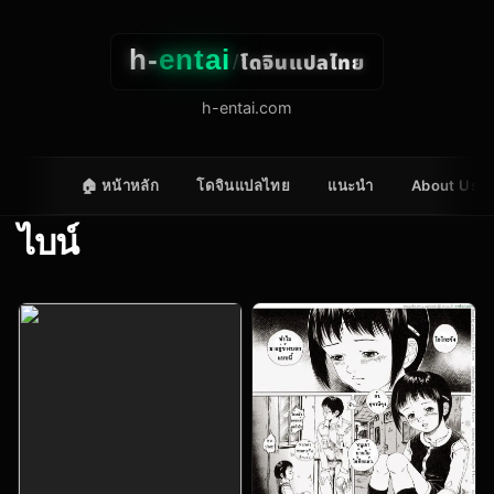
h-
entai
โดจินแปลไทย
/
h-entai.com
🏠 หน้าหลัก
โดจินแปลไทย
แนะนำ
About Us
ไบน์