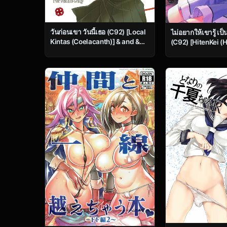
วันก่อนเขา วันนี้เธอ (C92) [Local
ไม่อยากให้เขารู้ เป็
Kintas (Coelacanth)] & and &
(C92) [HitenKei (H
(Kimi no Na wa.)
E.R.I.N.A.