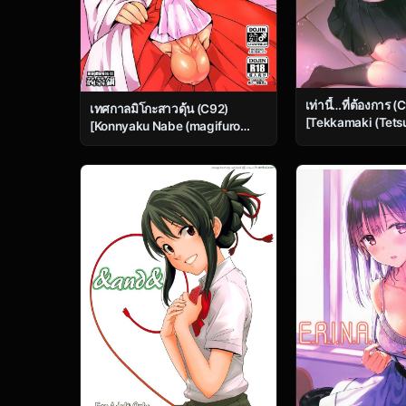
เท่านี้…ที่ต้องการ (
เทศกาลมิโกะสาวดุ้น (C92)
[Tekkamaki (Tets
[Konnyaku Nabe (magifuro
Tsumetai Binetsu
Konnyaku)] Tama Miko | Balls
Hen-
Miko