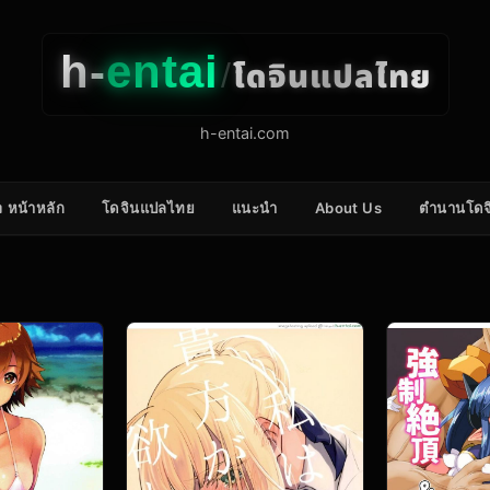
h-
entai
โดจินแปลไทย
/
h-entai.com
 หน้าหลัก
โดจินแปลไทย
แนะนำ
About Us
ตำนานโดจ