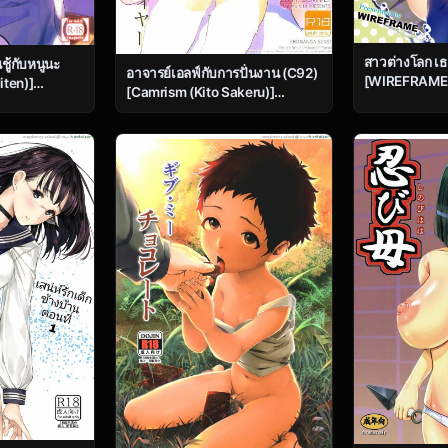
สาวต่างโลก เธ
นชู้กับหนูนะ
อาจารย์เอลฟ์กับการปั่นงาน (C92)
[WIREFRAME 
iten)]
[Camrism (Kito Sakeru)]
Kono Zannen 
Yamada Elf-sensei no Yaruki
Seisai o! | Pu
SEX Fire (Eromanga Sensei
Deplorable G
Subarashii S
o!)