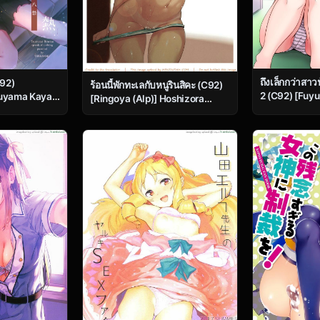
ถึงเล็กกว่าสาว
C92)
ร้อนนี้พักทะเลกับหนูรินสิคะ (C92)
2 (C92) [Fuy
uyama Kaya)]
[Ringoya (Alp)] Hoshizora
Mikan)] Little
 -Kyoudai
Marine Line (Love Live!)
Grande Every