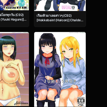
อโยกทุกวัน (C92)
เรียงคิวมาเลยสาวๆ (C92)
(Yuuki Hagure)]
[Hokkebain! (Halcon)] Chaldea
Sugiru Megami ni
Shiko Shiko Material Vol. 1
nishment for this
(Fate/Grand Order)
oddess! (Kono
ekai ni Syukufuku