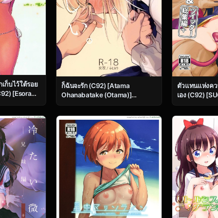
กเก็บไว้ใต้รอย
ตัวแทนแห่งคว
ก็ฉันจะรัก (C92) [Atama
C92) [Esora
เอง (C92) [S
Ohanabatake (Otama)]
oyuki)]
Hi)] Mahou S
Watashi wa Anata ga Hoshii.
OLMASTER
Zecchou & Tw
(Fate/stay night)
LS)
Soushuuhen+ 