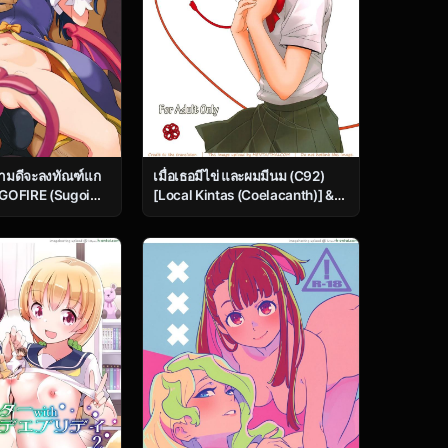
ามดีจะลงทัณฑ์แก
เมื่อเธอมีไข่ และผมมีนม (C92)
UGOFIRE (Sugoi
[Local Kintas (Coelacanth)] &
houjo Kyousei
and & (Kimi no Na wa.)
itter
(Various)