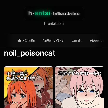
h-
entai
โดจินแปลไทย
/
h-entai.com
🏠 หน้าหลัก
โดจินแปลไทย
แนะนำ
About Us
noil_poisoncat