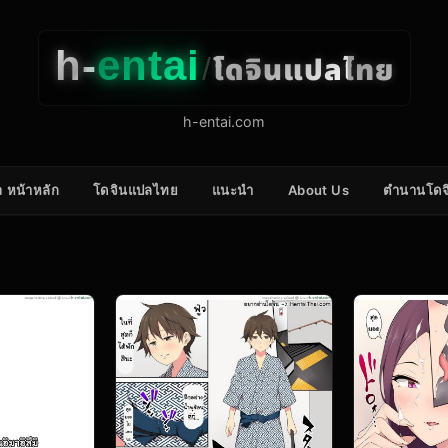
h-
entai
โดจินแปลไทย
/
h-entai.com
 หน้าหลัก
โดจินแปลไทย
แนะนำ
About Us
ตำนานโดจ