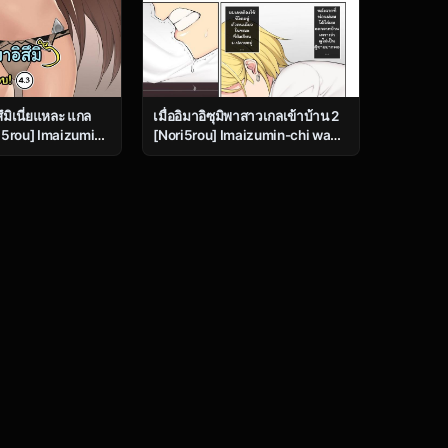
ึมิเนี่ยแหละ แกล
เมื่ออิมาอิซุมิพาสาวเกลเข้าบ้าน 2
i5rou] Imaizumin-
[Nori5rou] Imaizumin-chi wa
ra Gal No
Douyara Gal no Tamariba ni
atteru Rashii 4 –
Natteru Rashii 2 | IMAIZUMI
BRINGS ALL THE GYARUS TO
HIS HOUSE 2