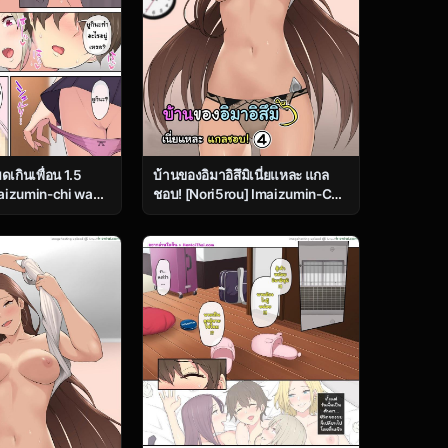
เกินเพื่อน 1.5
บ้านของอิมาอิสึมิเนี่ยแหละ แกล
maizumin-chi wa
ชอบ! [Nori5rou] Imaizumin-Chi
no Tamariba ni
Wa Douyara Gal No Tamariba
 – Part 2
Ni Natteru Rashii 4 – Part 1