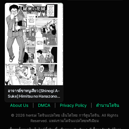
Lovers
อาจารย์ขาหนูเสียว [Shinogi A-
Suke] Himitsu no Hanazono
The Secret Garden
About Us
|
DMCA
|
Privacy Policy
|
ตำนานโดจิน
© 2026 hentai โดจินแปลไทย เฮ็นไตไทย การ์ตูนโดจิน. All Rights
Reserved. แหล่งรวมโดจินแปลไทยพรีเมียม