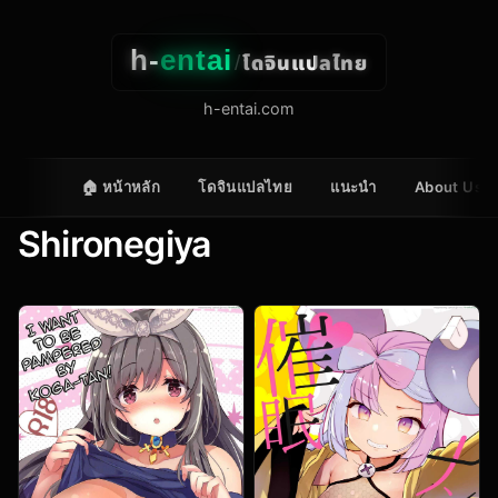
h-
entai
โดจินแปลไทย
/
h-entai.com
🏠 หน้าหลัก
โดจินแปลไทย
แนะนำ
About Us
Shironegiya