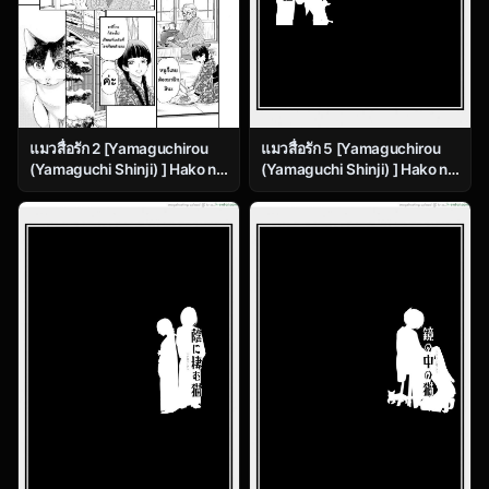
แมวสื่อรัก 2 [Yamaguchirou
แมวสื่อรัก 5 [Yamaguchirou
(Yamaguchi Shinji) ] Hako no
(Yamaguchi Shinji) ] Hako no
Naka no Neko Soushuuhen
Naka no Neko Soushuuhen
Ch.2
Ch.5