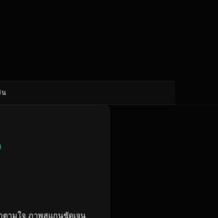
ิน
ย
ทำตามใจ ภาพสแกนชัดเจน