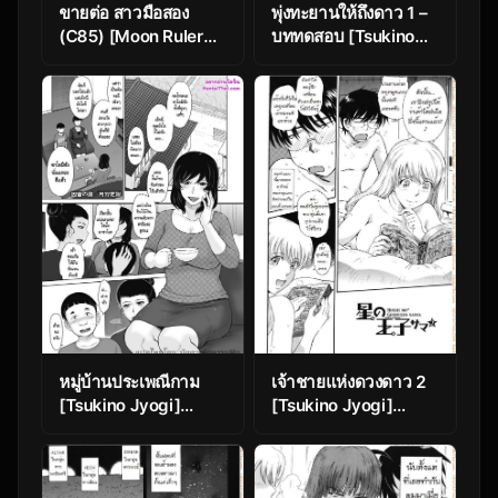
ขายต่อ สาวมือสอง
พุ่งทะยานให้ถึงดาว 1 –
(C85) [Moon Ruler
บททดสอบ [Tsukino
(Tsukino Jyogi)]
Jyogi] Prince of the
Rinko Ikimasu!!
Stars 01
(Gundam Build
Fighters)
หมู่บ้านประเพณีกาม
เจ้าชายแห่งดวงดาว 2
[Tsukino Jyogi]
[Tsukino Jyogi]
Inshuu no Toriko |
Hoshi no Goshujin-
Slave to Convention
Sama (Prince of the
(COMIC HOTMiLK
Stars) Ch.2