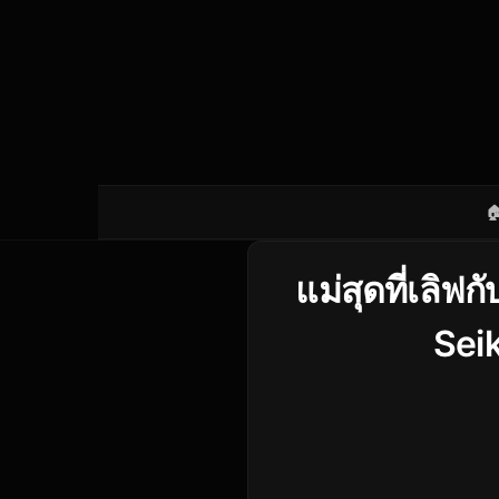

แม่สุดที่เลิฟกั
Seik