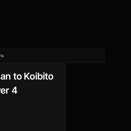
ิน
an to Koibito
ver 4