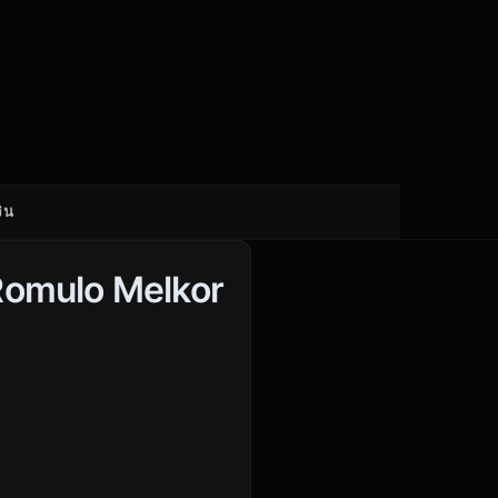
ิน
Romulo Melkor