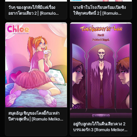
นางฟ้าในโรงเรียนพร้อมเปิดซิง
วันๆ ของลูกสะใภ้ที่มีแต่เรื่อง
ให้ทุกคนซิดนี่ 2 | [Romulo
อยากโดนเสียว 2 | [Romulo
Melkor Mancin] Sidney –
Melkor Mancin] Naughty in
Issue 2
law – Issue 2
สมุดอัญเชิญของโคลอี้กับเหล่า
ปีศาจสุดหื่น | [Romulo Melkor
อยู่กับลูกสะใภ้ในคืนเสียวควง 2
Mancin] Chloe – Issue 1
บรรเลงรัก 3 [Romulo Melkor
Mancin] Naughty in law –