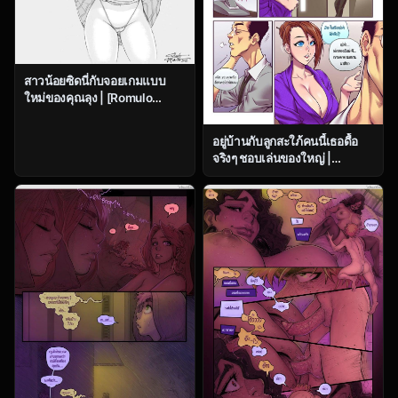
สาวน้อยซิดนี่กับจอยเกมแบบ
ใหม่ของคุณลุง | [Romulo
Melkor Mancin] Sidney
อยู่บ้านกับลูกสะใภ้คนนี้เธอดื้อ
จริงๆ ชอบเล่นของใหญ่ |
[Romulo Melkor Mancin] The
Naughty In-Law