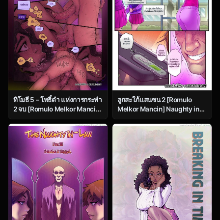
ลูกสะใภ้แสนซน 2 [Romulo
ทิโมธี 5 – โพธิ์ดำ แห่งการกระทำ
Melkor Mancin] Naughty in
2 จบ [Romulo Melkor Mancin]
law – Issue 2
Spades – Part 2