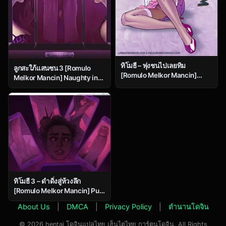
ทิโมธี – พุ่งชนไปเลยทิม
ลูกสะใภ้แสนซน 3 [Romulo
[Romulo Melkor Mancin]
Melkor Mancin] Naughty in
Breaking In Tim
law – Issue 3
ทิโมธี 3 – ดำดิ่งสู่ห้วงลึก
[Romulo Melkor Mancin] Put
Down
About Us
|
DMCA
|
Privacy Policy
|
ตำนานโดจิน
© 2026 hentai โดจินแปลไทย เฮ็นไตไทย การ์ตูนโดจิน. All Rights